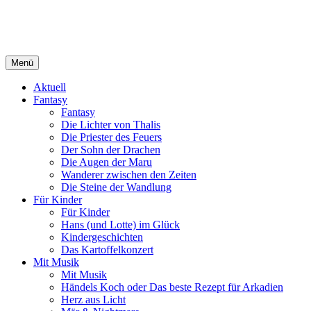
Springe
Christopher Zimmer – Autor
zum
Inhalt
Menü
Aktuell
Fantasy
Fantasy
Die Lichter von Thalis
Die Priester des Feuers
Der Sohn der Drachen
Die Augen der Maru
Wanderer zwischen den Zeiten
Die Steine der Wandlung
Für Kinder
Für Kinder
Hans (und Lotte) im Glück
Kindergeschichten
Das Kartoffelkonzert
Mit Musik
Mit Musik
Händels Koch oder Das beste Rezept für Arkadien
Herz aus Licht