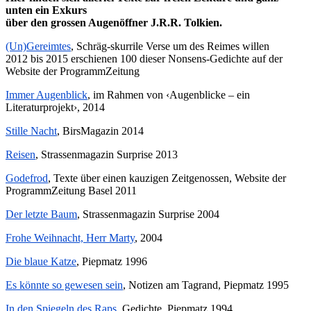
unten ein Exkurs
über den grossen Augenöffner J.R.R. Tolkien
.
(Un)Gereimtes
, Schräg-skurrile Verse um des Reimes willen
2012 bis 2015 erschienen 100 dieser Nonsens-Gedichte auf der
Website der ProgrammZeitung
Immer Augenblick
, im Rahmen von ‹Augenblicke – ein
Literaturprojekt›, 2014
Stille Nacht
, BirsMagazin 2014
Reisen
, Strassenmagazin Surprise 2013
Godefrod
, Texte über einen kauzigen Zeitgenossen, Website der
ProgrammZeitung Basel 2011
Der letzte Baum
, Strassenmagazin Surprise 2004
Frohe Weihnacht, Herr Marty
, 2004
Die blaue Katze
, Piepmatz 1996
Es könnte so gewesen sein
, Notizen am Tagrand, Piepmatz 1995
In den Spiegeln des Raps
, Gedichte, Piepmatz 1994